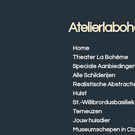
Ga
direct
naar
Atelierlabo
de
hoofdinhoud
Home
Theater La Bohème
Speciale Aanbiedinge
Alle Schilderijen
Realistische Abstracti
Hulst
St.-Willibrordusbasiliek
Terneuzen
Jouw huisdier
Museumschepen in Cl