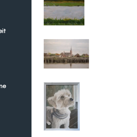
eit
me