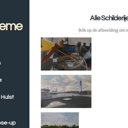
Alle Schilderije
heme
(klik op de afbeelding om naar de
n
e
 Hulst
ose-up