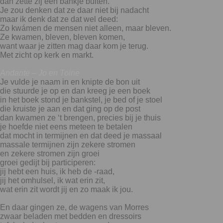
dan zette zij een bankje buiten.
Je zou denken dat ze daar niet bij nadacht
maar ik denk dat ze dat wel deed:
Zo kwámen de mensen niet alleen, maar bleven.
Ze kwamen, bleven, bleven komen,
want waar je zitten mag daar kom je terug.
Met zicht op kerk en markt.
Andante – Jo en Toine
Je vulde je naam in en knipte de bon uit
die stuurde je op en dan kreeg je een boek
in het boek stond je bankstel, je bed of je stoel
die kruiste je aan en dat ging op de post
dan kwamen ze ‘t brengen, precies bij je thuis
je hoefde niet eens meteen te betalen
dat mocht in termijnen en dat deed je massaal
massale termijnen zijn zekere stromen
en zekere stromen zijn groei
groei gedijt bij participeren:
jij hebt een huis, ik heb de -raad,
jij het omhulsel, ik wat erin zit,
wat erin zit wordt jij en zo maak ik jou.
En daar gingen ze, de wagens van Morres
zwaar beladen met bedden en dressoirs