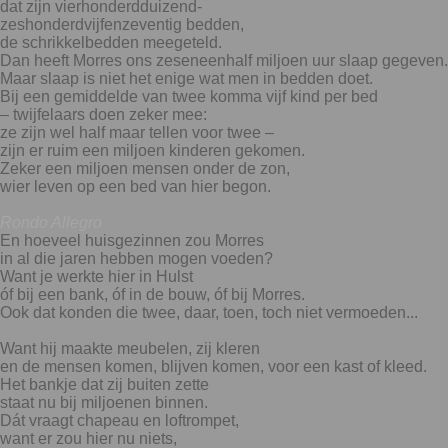
dat zijn vierhonderdduizend-
zeshonderdvijfenzeventig bedden,
de schrikkelbedden meegeteld.
Dan heeft Morres ons zeseneenhalf miljoen uur slaap gegeven.
Maar slaap is niet het enige wat men in bedden doet.
Bij een gemiddelde van twee komma vijf kind per bed
– twijfelaars doen zeker mee:
ze zijn wel half maar tellen voor twee –
zijn er ruim een miljoen kinderen gekomen.
Zeker een miljoen mensen onder de zon,
wier leven op een bed van hier begon.
Rondo Allegro
En hoeveel huisgezinnen zou Morres
in al die jaren hebben mogen voeden?
Want je werkte hier in Hulst
óf bij een bank, óf in de bouw, óf bij Morres.
Ook dat konden die twee, daar, toen, toch niet vermoeden...
Want hij maakte meubelen, zij kleren
en de mensen komen, blijven komen, voor een kast of kleed.
Het bankje dat zij buiten zette
staat nu bij miljoenen binnen.
Dát vraagt chapeau en loftrompet,
want er zou hier nu niets,