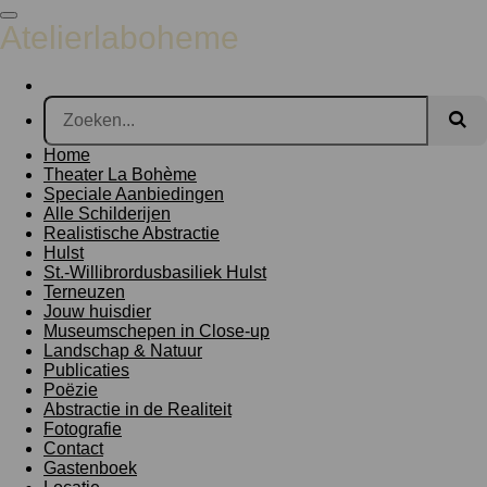
Ga
Atelierlaboheme
direct
naar
de
hoofdinhoud
Home
Theater La Bohème
Speciale Aanbiedingen
Alle Schilderijen
Realistische Abstractie
Hulst
St.-Willibrordusbasiliek Hulst
Terneuzen
Jouw huisdier
Museumschepen in Close-up
Landschap & Natuur
Publicaties
Poëzie
Abstractie in de Realiteit
Fotografie
Contact
Gastenboek