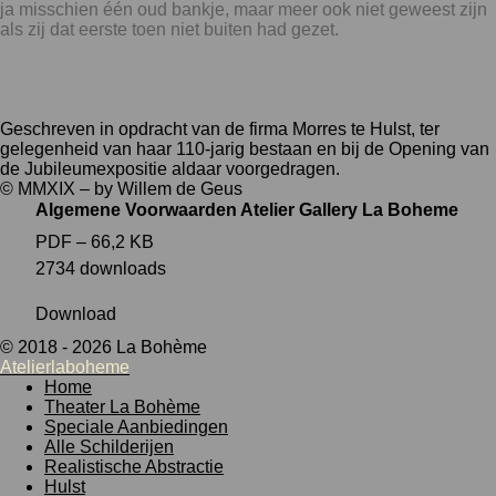
ja misschien één oud bankje, maar meer ook niet geweest zijn
als zij dat eerste toen niet buiten had gezet.
Geschreven in opdracht van de firma Morres te Hulst, ter
gelegenheid van haar 110-jarig bestaan en bij de Opening van
de Jubileumexpositie aldaar voorgedragen.
© MMXIX – by Willem de Geus
Algemene Voorwaarden Atelier Gallery La Boheme
PDF – 66,2 KB
2734 downloads
Download
© 2018 - 2026 La Bohème
Atelierlaboheme
Home
Theater La Bohème
Speciale Aanbiedingen
Alle Schilderijen
Realistische Abstractie
Hulst