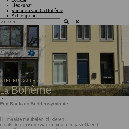
Locatie
Liedkunst
Vrienden van La Bohème
Achtergrond
ATELIER GALLERY
Bohème
La
Een Bank- en Beddensymfonie
Ouverture – Fré en Maria
Hij maakte meubelen, zij kleren
en als de mensen kwamen voor een jas of kleed