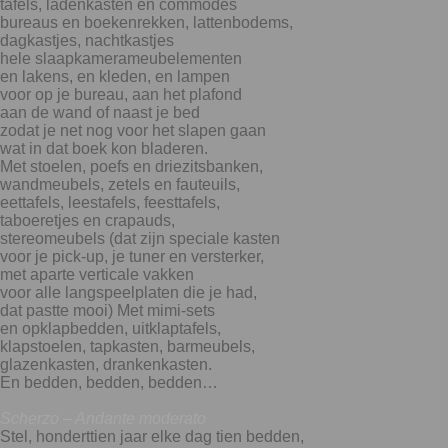
tafels, ladenkasten en commodes
bureaus en boekenrekken, lattenbodems,
dagkastjes, nachtkastjes
hele slaapkamerameubelementen
en lakens, en kleden, en lampen
voor op je bureau, aan het plafond
aan de wand of naast je bed
zodat je net nog voor het slapen gaan
wat in dat boek kon bladeren.
Met stoelen, poefs en driezitsbanken,
wandmeubels, zetels en fauteuils,
eettafels, leestafels, feesttafels,
taboeretjes en crapauds,
stereomeubels (dat zijn speciale kasten
voor je pick-up, je tuner en versterker,
met aparte verticale vakken
voor alle langspeelplaten die je had,
dat pastte mooi) Met mimi-sets
en opklapbedden, uitklaptafels,
klapstoelen, tapkasten, barmeubels,
glazenkasten, drankenkasten.
En bedden, bedden, bedden…
Scherzo – Andante moderato
Stel, honderttien jaar elke dag tien bedden,