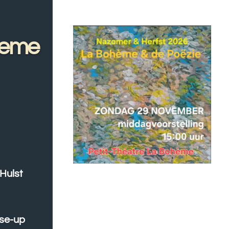
heme
 Hulst
se-up