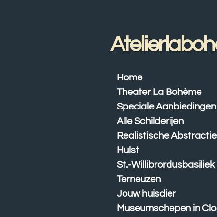
Ga
direct
naar
Atelierlabo
de
hoofdinhoud
Home
Theater La Bohème
Speciale Aanbiedingen
Alle Schilderijen
Realistische Abstractie
Hulst
St.-Willibrordusbasiliek
Terneuzen
Jouw huisdier
Museumschepen in Clo